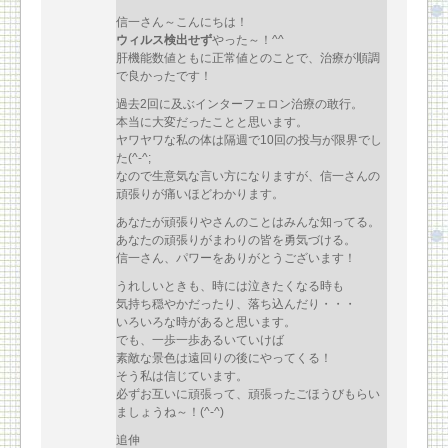
信一さん～こんにちは！
ウィルス検出せず
やった～！^^
肝機能数値ともに正常値とのことで、治療が順調
で良かったです！
過去2回に及ぶインターフェロン治療の敢行。
本当に大変だったことと思います。
ヤワヤワな私の体は隔週で10回の投与が限界でし
た(^-^;
なので生意気な言い方になりますが、信一さんの
頑張りが痛いほどわかります。
あなたが頑張りやさんのことはみんな知ってる。
あなたの頑張りがまわりの皆を勇気づける。
信一さん、パワーをありがとうございます！
うれしいときも、時には泣きたくなる時も
気持ち穏やかだったり、落ち込んだり・・・
いろいろな時があると思います。
でも、一歩一歩あるいていけば
素敵な景色は遠回りの後にやってくる！
そう私は信じています。
必ずお互いに頑張って、頑張ったごほうびもらい
ましょうね～！(^-^)
追伸