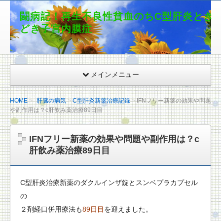
闘病記！再生不良性貧血のちC型肝炎とき
どき子宮内膜症
メインメニュー
HOME
肝臓の病気
C型肝炎新薬治療記録
IFNフリー新薬の効果や問題
や副作用は？c肝飲み薬治療89日目
IFNフリー新薬の効果や問題や副作用は？c
肝飲み薬治療89日目
C型肝炎治療新薬のダクルインザ錠とスンベプラカプセル
の
２剤経口併用療法も
89日目
を迎えました。