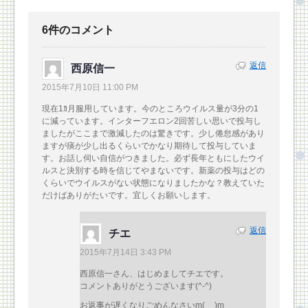
6件のコメント
返信
西原信一
2015年7月10日 11:00 PM
現在1ｶ月服用しています。今のところウイルス量が3分の1
に減っています。インターフエロン2回苦しい思いで投与し
ましたがここまで激減したのは驚きです。少し倦怠感があり
ますが痰が少し出るくらいでかなり期待して投与していま
す。お話し伺い自信がつきました。必ず長年ともにしたウイ
ルスと決別する時を信じてやまないです。新薬の投与はどの
くらいでウイルスがない状態になりましたかな？教えていた
だけばありがたいです。宜しくお願いします。
返信
チエ
2015年7月14日 3:43 PM
西原信一さん、はじめましてチエです。
コメントありがとうございます(^-^)
お返事が遅くなりごめんなさいm(__)m