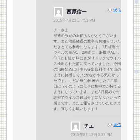
返信
西原信一
2015年7月23日 7:51 PM
チエさま
早速の激励の返信ありがとうございま
す。また治療経過の数字もお知らせいた
だきとても参考になります。1月経過の
ウイルス量が1．2未満に、肝機能ALT，
GLTとも値が14にさがりドックでウイル
ス検出された前に戻っていました。今回
の治療始めは仕事も提出資料作りで山の
ように待機して､なかなかやる気なかっ
たです。けど治療45日経過したここ数
日はうそのように仕事に集中力が持てる
ようになっています。また8月初めでの
診察でウイルス検出せずになりたいって
感じです。またご報告させていただきま
す。宜しくお願いします！
返信
チエ
2015年8月12日 3:33 PM