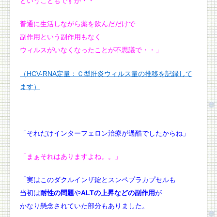
ということもですが・・
普通に生活しながら薬を飲んだだけで
副作用という副作用もなく
ウィルスがいなくなったことが不思議で・・」
（HCV-RNA定量：Ｃ型肝炎ウィルス量の推移を記録して
ます）
「それだけインターフェロン治療が過酷でしたからね」
「まぁそれはありますよね。。」
「実はこのダクルインザ錠とスンペプラカプセルも
当初は
耐性の問題
や
ALTの上昇などの副作用
が
かなり懸念されていた部分もありました。