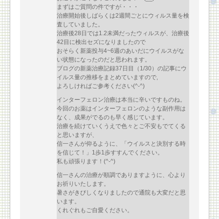
まずはご質問の件ですが・・・
治療開始後しばらくは2週間ごとにウィルス量を検
査していました。
治療後28日では1.2未満だったウィルスが、治療後
42目に検出セズになりましたので
おそらく新薬投与4~6週のあいだにウイルスがな
い状態になったのだと思われます。
ブログの新薬治療記録37日目（1/30）の記事にウ
イルス量の推移をまとめていますので,
よろしければご参考ください(^-^)
インターフェロン治療は本当に辛いですものね。
今回のお薬はインターフェロンのような副作用は
なく、成果がでるのも早く感じています。
治療を続けていくうえで色々とご不安もでてくる
と思いますが、
信一さんが仰るように、「ウイルスと決別する時
を信じて！」1歩1歩すすんでください。
私も頑張ります！(^-^)
信一さんの治療が順調でありますように、心より
お祈りいたします。
暑さがきびしくなりましたので通院も大変だと思
います。
くれぐれもご自愛ください。