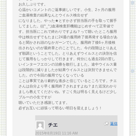
お久しぶりです。
心温かいコメントのご返事嬉しいです。小生、2ヶ月の服用
ご血液検査の結果なんとウイルス検出せず
になりました。やった★とすかさず担当医の手を取って握手
してました。(((^_^;)血液検査肝機能はじめすべて正常値で
す。担当医にこれで終わりですよね？って聴いたところ服用
中は検出せずでもたまに24週の服用終了後再発する場合があ
ると聞かされ頭のなかガーンでした。服用終了後6ヶ月後検
出されないのが最終章とのことでした。今の段階はとりあえ
ず順調ということでした。とりあえずウイルスとの決別を信
じて服用をしっかりして行きます。何分にも過去2回の苦し
いインターフエロンの治療を敢行しました。途中ウイルス量
は段階的に減りましたが結果ウイルスとは決別できませんで
した。ので今回の服用でなくなっている
ことは事実であり劇的な進歩と信じているところです。チエ
さんは自分より早く服用終了されますよね？また近況わかり
ましら教えてくださいね。すごく先は明るく見えるけど少し
ブルーの小生ですが
聴いていただき感謝してます。
必ずお互いに頑張って明るい明日を迎えましょう！
返信
チエ
2015年8月19日 11:16 AM