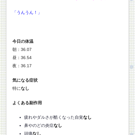
「うんうん！」
今日の体温
朝：36.07
昼：36.54
夜：36.17
気になる症状
特に
なし
よくある副作用
疲れやダルさが酷くなった自覚
なし
鼻やのどの炎症
なし
頭痛
なし