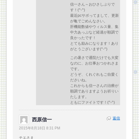
信一さん～おひさしぶりで
す！(^-^)
最近pcサボってまして、更新
が亀でごめんなさい。
肝機能数値やウィルス量、集
中力あっぷなど経過が順調で
良かったです！
とても励みになります！あり
がとうございます(^-^)
この暑さで通院だけでも大変
なのに、お仕事おつかれさま
です。
どうぞ、くれぐれもご自愛く
ださいね。
これからも信一さんの治療が
順調でありますようお祈りい
たします。
ともにファイトです！(^-^)
返信
西原信一
2015年8月18日 8:31 PM
チエさま