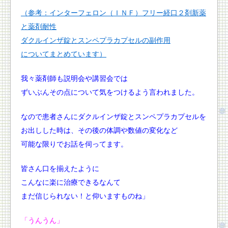
（参考：インターフェロン（ＩＮＦ）フリー経口２剤新薬
と薬剤耐性
ダクルインザ錠とスンペプラカプセルの副作用
についてまとめています）
我々薬剤師も説明会や講習会では
ずいぶんその点について気をつけるよう言われました。
なので患者さんにダクルインザ錠とスンペプラカプセルを
お出しした時は、その後の体調や数値の変化など
可能な限りでお話を伺ってます。
皆さん口を揃えたように
こんなに楽に治療できるなんて
まだ信じられない！と仰いますものね」
「うんうん」