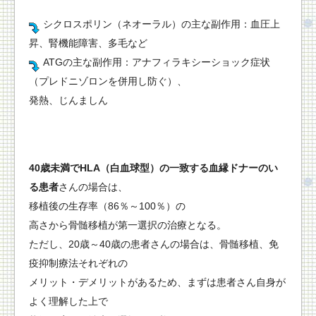
シクロスポリン（ネオーラル）の主な副作用：血圧上
昇、腎機能障害、多毛など
ATGの主な副作用：アナフィラキシーショック症状
（プレドニゾロンを併用し防ぐ）、
発熱、じんましん
40歳未満でHLA（白血球型）の一致する血縁ドナーのい
る患者
さんの場合は、
移植後の生存率（86％～100％）の
高さから骨髄移植が第一選択の治療となる。
ただし、20歳～40歳の患者さんの場合は、骨髄移植、免
疫抑制療法それぞれの
メリット・デメリットがあるため、まずは患者さん自身が
よく理解した上で