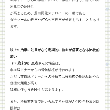
連死亡の危険性
が高まるため、蛋白同化ステロイドの一種である
ダナゾールの投与やATGの再投与が効果を示すこともあり
ます。
以上の
治療に効果がなく定期的に輸血が必要となる比較的
若い
（50歳未満）
患者
さんの場合は、
非血縁ドナーからの骨髄移植が行われます。
ただし非血縁ドナーからの移植では移植後の拒絶反応や合
併症の頻度が高く
移植に伴なう危険性も高まります。
また、移植前処置で用いられてきた抗がん剤や全身放射線
照射は