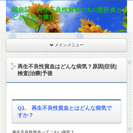
闘病記！再生不良性貧血のちC型肝炎とき
どき子宮内膜症
メインメニュー
再生不良性貧血はどんな病気？原因|症状|
検査|治療|予後
Q1. 再生不良性貧血とはどんな病気で
すか？
再生不良性貧血ってこわい病気？