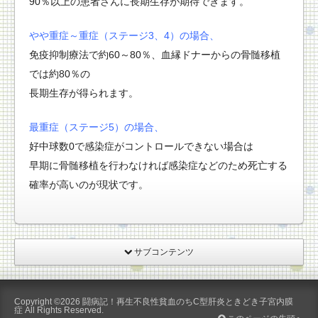
90％以上の患者さんに長期生存が期待できます。
やや重症～重症（ステージ3、4）の場合、
免疫抑制療法で約60～80％、血縁ドナーからの骨髄移植
では約80％の
長期生存が得られます。
最重症（ステージ5）の場合、
好中球数0で感染症がコントロールできない場合は
早期に骨髄移植を行わなければ感染症などのため死亡する
確率が高いのが現状です。
サブコンテンツ
Copyright ©2026
闘病記！再生不良性貧血のちC型肝炎ときどき子宮内膜
症
All Rights Reserved.