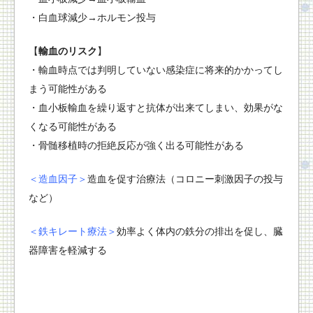
・白血球減少→ホルモン投与
【
輸血のリスク
】
・輸血時点では判明していない感染症に将来的かかってし
まう可能性がある
・血小板輸血を繰り返すと抗体が出来てしまい、効果がな
くなる可能性がある
・骨髄移植時の拒絶反応が強く出る可能性がある
＜造血因子＞
造血を促す治療法（コロニー刺激因子の投与
など）
＜鉄キレート療法＞
効率よく体内の鉄分の排出を促し、臓
器障害を軽減する