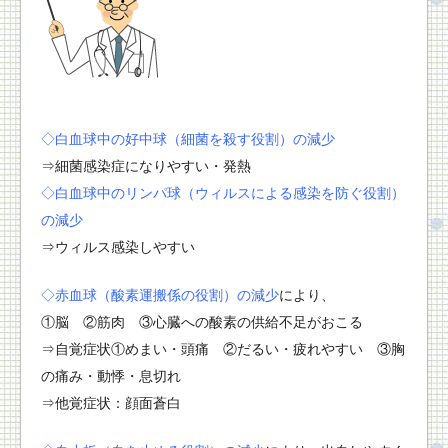
◇白血球中の好中球（細菌を殺す役割）の減少
⇒細菌感染症になりやすい・発熱
◇白血球中のリンパ球（ウィルスによる感染を防ぐ役割）
の減少
⇒ウィルス感染しやすい
◇赤血球（酸素運搬係の役割）の減少
により、
①脳 ②筋肉 ③心臓への酸素の供給不足がおこる
⇒自覚症状①めまい・頭痛 ②だるい・疲れやすい ③胸
の痛み・動悸・息切れ
⇒他覚症状：顔面蒼白