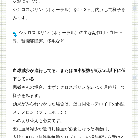
状況に応じて、
シクロスポリン（ネオーラル）を2～3ヶ月内服して様子を
みます。
シクロスポリン（ネオーラル）の主な副作用：血圧上
昇、腎機能障害、多毛など
血球減少が進行してる、または血小板数が5万/μL以下に低
下している
患者
さんの場合、まずシクロスポリンを2～3ヶ月内服して
様子をみます。
効果がみられなかった場合は、蛋白同化ステロイドの酢酸
メテノロン（プリモボラン）
への切り替えも必要です。
更に血球減少が進行し輸血が必要になった場合は、
入院しATG（抗胸腺細胞グロブリン）の投与療法を受ける