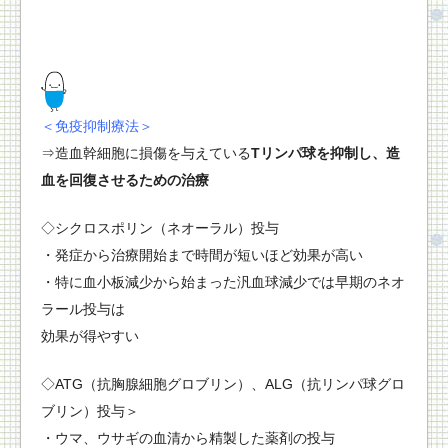
＜免疫抑制療法＞
⇒造血幹細胞に損傷を与えている
Tリンパ球を抑制し、造
血を回復させるための治療
◇シクロスポリン（ネオーラル）投与
・発症から治療開始まで時間が短いほど効果が高い
・特に血小板減少から始まった汎血球減少では早期のネオ
ラール投与は
効果が得やすい
◇ATG（抗胸腺細胞グロブリン）、ALG（抗リンパ球グロ
ブリン）投与＞
・ウマ、ウサギの血清から精製した薬剤の投与