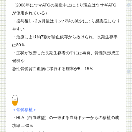
（2008年にウマATGの製造中止により現在はウサギATG
が使用されている）
・投与後1～2ヵ月後はリンパ球の減少により感染症になり
やすい
・治療により約7割が輸血依存から抜けられ、長期生存率
は80％
・症状が改善した長期生存者の中には再発、骨髄異形成症
候群や
急性骨髄背白血病に移行する確率が5～15％
＜骨髄移植＞
・HLA（白血球型）の一致する血縁ドナーからの移植の成
功率→80％