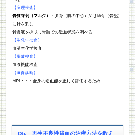
【病理検査】
骨髄穿刺（マルク）
：胸骨（胸の中心）又は腸骨（骨盤）
に針を刺し
骨髄液を採取し骨髄での造血状態を調べる
【生化学検査】
血清生化学検査
【機能検査】
血液機能検査
【画像診断】
MRI・・・全身の造血能を正しく評価するため
Q5. 再生不良性貧血の治療方法を教え