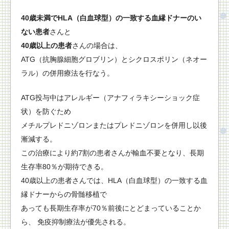
40歳未満でHLA（白血球型）の一致する血縁ドナーのい
ない患者
さんと
40歳以上の
患者
さんの場合は、
ATG（抗胸腺細胞グロブリン）とシクロスポリン（ネオー
ラル）の併用療法を行なう。
ATG投与中はアレルギー（アナフィラキシーショック症
状）を防ぐため
メチルプレドニゾロンまたはプレドニゾロンを併用し以後
漸減する。
この治療により約7割の患者さんが輸血不要となり、長期
生存率80％が期待できる。
40歳以上の患者さんでは、HLA（白血球型）の一致する血
縁ドナーからの骨髄移植で
あっても長期生存率が70％前後にとどまっていることか
ら、 免疫抑制療法が優先される。