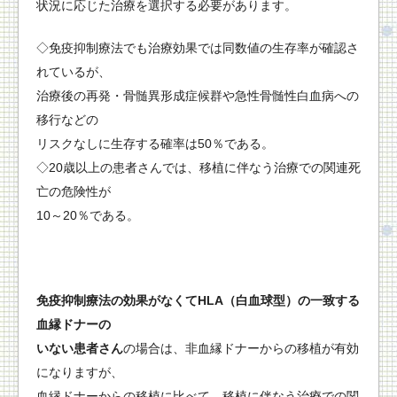
状況に応じた治療を選択する必要があります。
◇免疫抑制療法でも治療効果では同数値の生存率が確認さ
れているが、
治療後の再発・骨髄異形成症候群や急性骨髄性白血病への
移行などの
リスクなしに生存する確率は50％である。
◇20歳以上の患者さんでは、移植に伴なう治療での関連死
亡の危険性が
10～20％である。
免疫抑制療法の効果がなくてHLA（白血球型）の一致する
血縁ドナーの
いない患者さん
の場合は、非血縁ドナーからの移植が有効
になりますが、
血縁ドナーからの移植に比べて、移植に伴なう治療での関