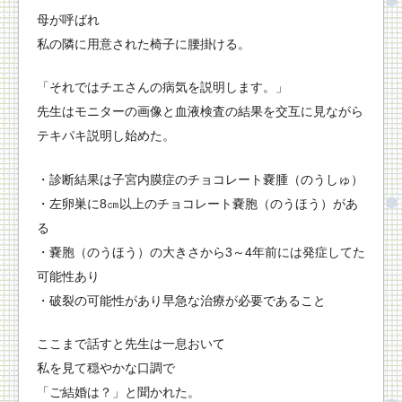
母が呼ばれ
私の隣に用意された椅子に腰掛ける。
「それではチエさんの病気を説明します。」
先生はモニターの画像と血液検査の結果を交互に見ながら
テキパキ説明し始めた。
・診断結果は子宮内膜症のチョコレート嚢腫（のうしゅ）
・左卵巣に8㎝以上のチョコレート嚢胞（のうほう）があ
る
・嚢胞（のうほう）の大きさから3～4年前には発症してた
可能性あり
・破裂の可能性があり早急な治療が必要であること
ここまで話すと先生は一息おいて
私を見て穏やかな口調で
「ご結婚は？」と聞かれた。