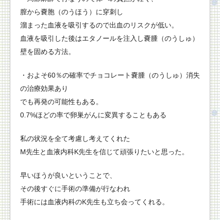
膣から嚢胞（のうほう）に穿刺し
溜まった血液を吸引するので出血のリスクが低い。
血液を吸引した後はエタノールを注入し嚢腫（のうしゅ）
壁を固める方法。
・およそ60％の確率でチョコレート嚢腫（のうしゅ）消失
の治療効果あり
でも再発の可能性もある。
0.7%ほどの率で卵巣がんに変異することもある
私の状況を全て考慮し考えてくれた
M先生と血液内科K先生を信じて頑張りたいと思った。
早いほうが良いということで、
その後すぐに手術の準備が行なわれ
手術には血液内科のK先生も立ち会ってくれる。