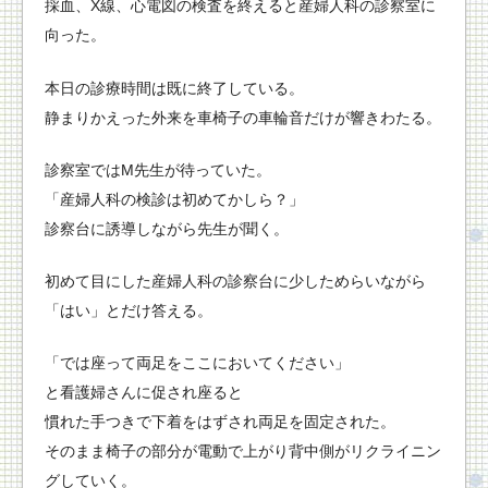
採血、X線、心電図の検査を終えると産婦人科の診察室に
向った。
本日の診療時間は既に終了している。
静まりかえった外来を車椅子の車輪音だけが響きわたる。
診察室ではM先生が待っていた。
「産婦人科の検診は初めてかしら？」
診察台に誘導しながら先生が聞く。
初めて目にした産婦人科の診察台に少しためらいながら
「はい」とだけ答える。
「では座って両足をここにおいてください」
と看護婦さんに促され座ると
慣れた手つきで下着をはずされ両足を固定された。
そのまま椅子の部分が電動で上がり背中側がリクライニン
グしていく。