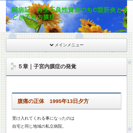
闘病記！再生不良性貧血のちC型肝炎とき
どき子宮内膜症
メインメニュー
５章｜子宮内膜症の発覚
腹痛の正体 1995年13日夕方
受け入れてくれる事になったのは
自宅と同じ地域の私立病院。