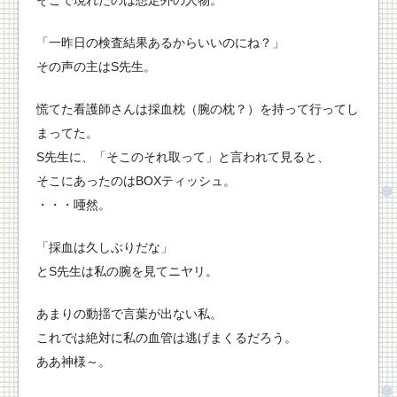
「一昨日の検査結果あるからいいのにね？」
その声の主はS先生。
慌てた看護師さんは採血枕（腕の枕？）を持って行ってし
まってた。
S先生に、「そこのそれ取って」と言われて見ると、
そこにあったのはBOXティッシュ。
・・・唖然。
「採血は久しぶりだな」
とS先生は私の腕を見てニヤリ。
あまりの動揺で言葉が出ない私。
これでは絶対に私の血管は逃げまくるだろう。
ああ神様～。