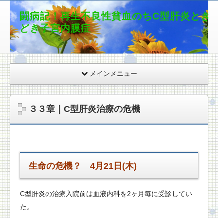
闘病記！再生不良性貧血のちC型肝炎とき
どき子宮内膜症
メインメニュー
３３章｜C型肝炎治療の危機
生命の危機？ 4月21日(木)
C型肝炎の治療入院前は血液内科を2ヶ月毎に受診してい
た。