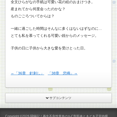
全文ひらがなの手紙は可愛い花の絵のおまけつき。
産まれてから何度会ったのかな？
ものごごろついてからは？
一緒に過ごした時間はそんなに多くはないはずなのに…
とても私を慕ってくれる可愛い姪からのメッセージ。
子供の日に子供から大きな愛を受けとった日。
←「36章 針刺し」
「38章 悲鳴」→
サブコンテンツ
Copyright ©2026
闘病記！再生不良性貧血のちC型肝炎ときどき子宮内膜