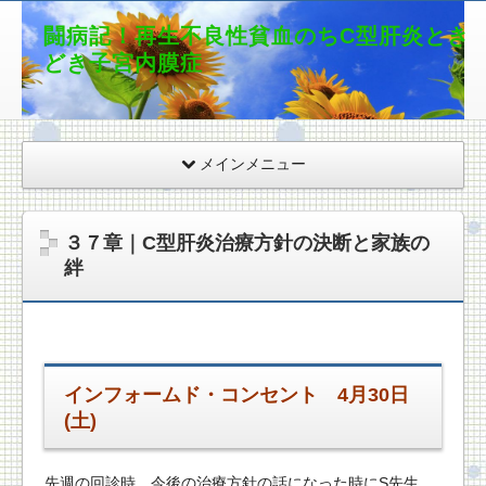
闘病記！再生不良性貧血のちC型肝炎とき
どき子宮内膜症
メインメニュー
３７章｜C型肝炎治療方針の決断と家族の
絆
インフォームド・コンセント 4月30日
(土)
先週の回診時、今後の治療方針の話になった時にS先生