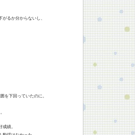
下がるか分からないし、
範囲を下回っていたのに。
う。
好成績。
ても動揺はなかった。