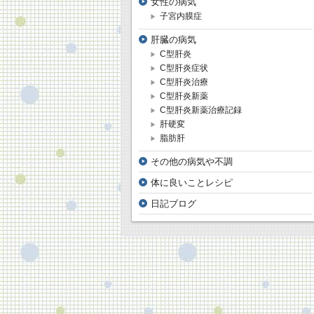
女性の病気
子宮内膜症
肝臓の病気
C型肝炎
C型肝炎症状
C型肝炎治療
C型肝炎新薬
C型肝炎新薬治療記録
肝硬変
脂肪肝
その他の病気や不調
体に良いことレシピ
日記ブログ