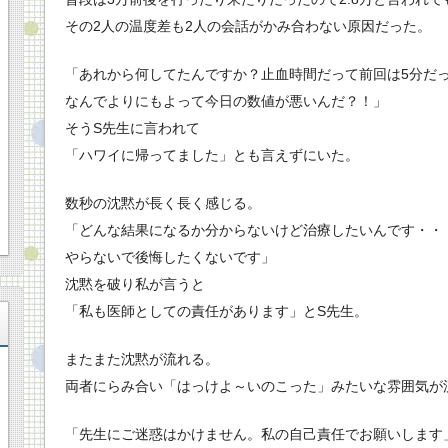
その2人の温度差も2人の会話がかみ合わない原因だった。
「あれから何してたんですか？止血時間だって前回は5分だ
なんでよりにもよって今日の数値が悪いんだ？！」
そうS先生に言われて
「ハワイに帰ってました」とも言えずにいた。
数秒の沈黙が長く長く感じる。
「どんな結果になるか分からないけど治療したいんです・・
やらないで後悔したくないです」
沈黙を破り私が言うと
「私も医師としての責任があります」とS先生。
またまた沈黙が流れる。
両者にらみ合い「はっけよ～いのこった」みたいな雰囲気が
「先生にご迷惑はかけません。私の自己責任でお願いします