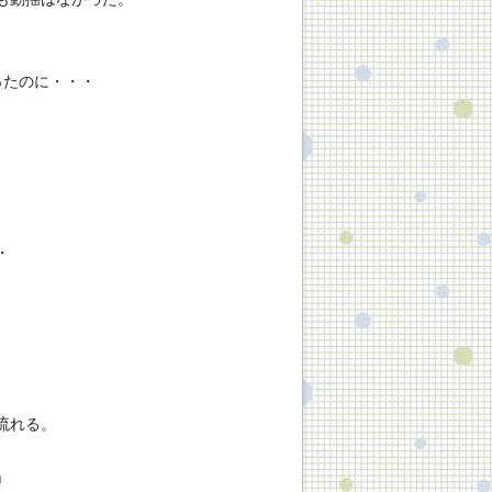
ったのに・・・
・
流れる。
」