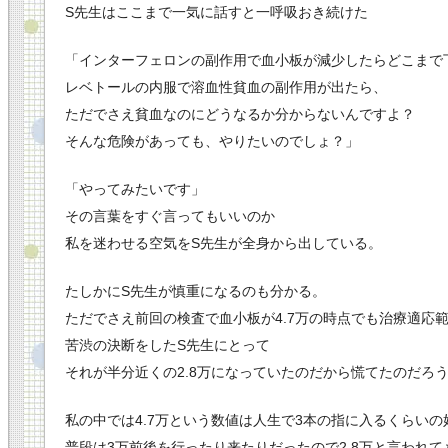
S先生はここまで一気に話すと一呼吸おき続けた
「インターフェロンの副作用で血小板が減少したらどこまで
レベトールの内服で溶血性貧血の副作用が出たら、
ただでさえ貧血なのにどうなるか分からないんですよ？
そんな危険があっても、やりたいのでしょ？」
「やってみたいです」
その言葉をすぐ言ってもいいのか
私を迷わせる空気をS先生が全身から出している。
たしかにS先生が慎重になるのも分かる。
ただでさえ前回の検査で血小板が4.7万の時点でも治療適応
苦渋の決断をしたS先生にとって
それが半分近くの2.8万になっていたのだから慌てたのだろ
私の中では4.7万という数値は人生で3本の指に入るくらいの
普段は3万前後を行ったり来たりだったので2.8万と言われ