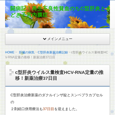
闘病記！再生不良性貧血のちC型肝炎とき
どき子宮内膜症
メインメニュー
HOME
肝臓の病気
C型肝炎新薬治療記録
c型肝炎ウイルス量検査HC
V-RNA定量の推移！新薬治療37日目
c型肝炎ウイルス量検査HCV-RNA定量の推
移！新薬治療37日目
C型肝炎治療新薬のダクルインザ錠とスンベプラカプセル
の
２剤経口併用療法も
37日目
を迎えました。