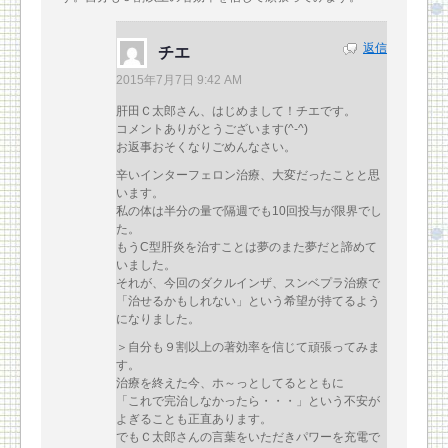
返信
チエ
2015年7月7日 9:42 AM
肝田Ｃ太郎さん、はじめまして！チエです。
コメントありがとうございます(^-^)
お返事おそくなりごめんなさい。
辛いインターフェロン治療、大変だったことと思
います。
私の体は半分の量で隔週でも10回投与が限界でし
た。
もうC型肝炎を治すことは夢のまた夢だと諦めて
いました。
それが、今回のダクルインザ、スンベプラ治療で
「治せるかもしれない」という希望が持てるよう
になりました。
＞自分も９割以上の著効率を信じて頑張ってみま
す。
治療を終えた今、ホ～っとしてるとともに
「これで完治しなかったら・・・」という不安が
よぎることも正直あります。
でもＣ太郎さんの言葉をいただきパワーを充電で