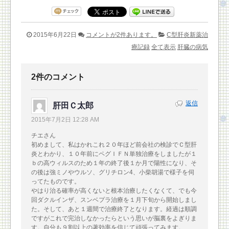
2015年6月22日
コメントが2件あります。
C型肝炎新薬治
療記録
全て表示
肝臓の病気
2件のコメント
返信
肝田Ｃ太郎
2015年7月2日 12:28 AM
チエさん
初めまして、私はかれこれ２０年ほど前会社の検診でＣ型肝
炎とわかり、１０年前にペグＩＦＮ単独治療をしましたが１
ｂの高ウィルスのため１年の終了後１か月で陽性になり、そ
の後は強ミノやウルソ、グリチロン4、小柴胡湯で様子を伺
ってたものです。
やはり治る確率が高くないと根本治療したくなくて、でも今
回ダクルインザ、スンベプラ治療を１月下旬から開始しまし
た。そして、あと１週間で治療終了となります。経過は順調
ですがこれで完治しなかったらという思いが脳裏をよぎりま
す。自分も９割以上の著効率を信じて頑張ってみます。