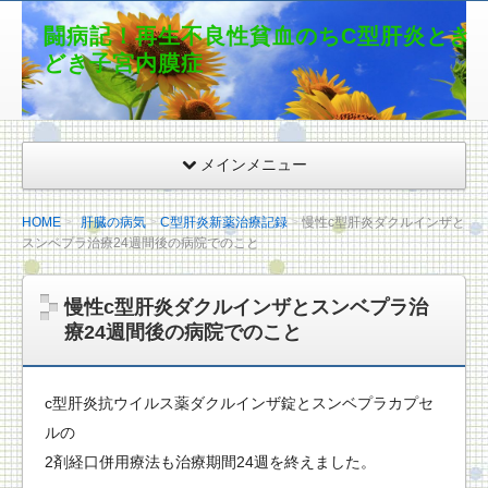
闘病記！再生不良性貧血のちC型肝炎とき
どき子宮内膜症
メインメニュー
HOME
肝臓の病気
C型肝炎新薬治療記録
慢性c型肝炎ダクルインザと
スンベプラ治療24週間後の病院でのこと
慢性c型肝炎ダクルインザとスンベプラ治
療24週間後の病院でのこと
c型肝炎抗ウイルス薬ダクルインザ錠とスンベプラカプセ
ルの
2剤経口併用療法も治療期間24週を終えました。