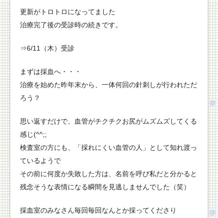
更新がトロトロになってました
治療完了後の受診時の続きです。
⇒6/11（木）受診
まずは採血へ・・・
治療を始めた昨年末から、一体何回の針刺しが行われただ
ろう？
思い返すだけで、血管がチクチクお尻がムズムズしてくる
感じ(^
^;;
検査室の方にも、「採れにくい血管の人」
として知れ渡っ
ているようで
その前に何度か失敗した方は、
名前を呼び私だと分かると
残念そうな表情になる瞬間を見逃しませんでした（笑）
採血室のみなさん毎回毎回なんとか採ってくださり