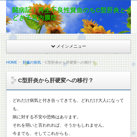
闘病記！再生不良性貧血のちC型肝炎とき
どき子宮内膜症
メインメニュー
HOME
肝臓の病気
C型肝炎から肝硬変への移行？
C型肝炎から肝硬変への移行？
どれだけ病気と付き合ってきても、どれだけ大人になって
も、
病に対する不安や恐怖はあります。
それを弱いと言われれば、そうかもしれません。
今までも、そしてこれからも、