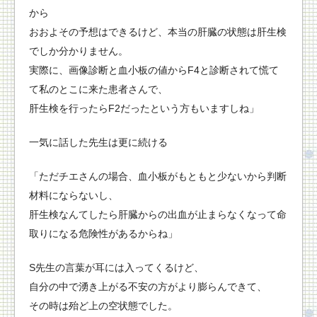
から
おおよその予想はできるけど、本当の肝臓の状態は肝生検
でしか分かりません。
実際に、画像診断と血小板の値からF4と診断されて慌て
て私のとこに来た患者さんで、
肝生検を行ったらF2だったという方もいますしね」
一気に話した先生は更に続ける
「ただチエさんの場合、血小板がもともと少ないから判断
材料にならないし、
肝生検なんてしたら肝臓からの出血が止まらなくなって命
取りになる危険性があるからね」
S先生の言葉が耳には入ってくるけど、
自分の中で湧き上がる不安の方がより膨らんできて、
その時は殆ど上の空状態でした。