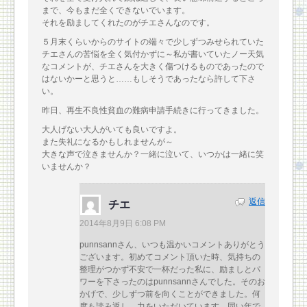
まで、今もまだ全くできないでいます。
それを励ましてくれたのがチエさんなのです。
５月末くらいからのサイトの端々で少しずつみせられていた
チエさんの苦悩を全く気付かずに～私が書いていたノー天気
なコメントが、チエさんを大きく傷つけるものであったので
はないかーと思うと……もしそうであったなら許して下さ
い。
昨日、再生不良性貧血の難病申請手続きに行ってきました。
大人げない大人がいても良いですよ。
また失礼になるかもしれませんが～
大きな声で泣きませんか？一緒に泣いて、いつかは一緒に笑
いませんか？
返信
チエ
2014年8月9日 6:08 PM
punnsannさん、いつも温かいコメントありがとう
ございます。初めてコメント頂いた時、気持ちの
整理がつかず不安で一杯だった私に、励ましとパ
ワーを下さったのはpunnsannさんでした。そのお
かげで、少しずつ前を向くことができました。何
度も読み返し、力をいただいています。同い年で