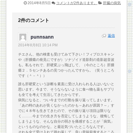
2014年8月5日
コメントが2件あります。
肝臓の病気
2件のコメント
返信
punnsann
2014年8月8日 10:14 PM
チエさん、他の検査も受けてみて下さい！フィブロスキャン
や（肝腫瘍の発見にですが）ソナゾイド造影剤の造影超音波
も。私もそれで、肝硬変ぶっ飛ばして、（今のところ）肝腫
瘍２．５センチあるの見つかったんですから。（笑うところ
です（＾－＾））
誰も肝硬変という診断を素直に受け入れられる人はいないと
思います。今まで、そうならないように食べ物も薬もサプリ
も全てを考えて生活してきたからです。
病気になると、つい今までの行動を振り返ってしまいます。
「あの時のあれが良くなかったのかも～あれが原因？～」す
でに４８年も生きてきたので、その振り返り項目は限りな
く………今までの生き方を否定してしまうような、後悔して
しまうような、そんな自分の弱さを痛感することが「病気」
というものなのかな。と最近気づいたところなんです。
それを全て受け入れて跳ね返して、良い意味前進するところ