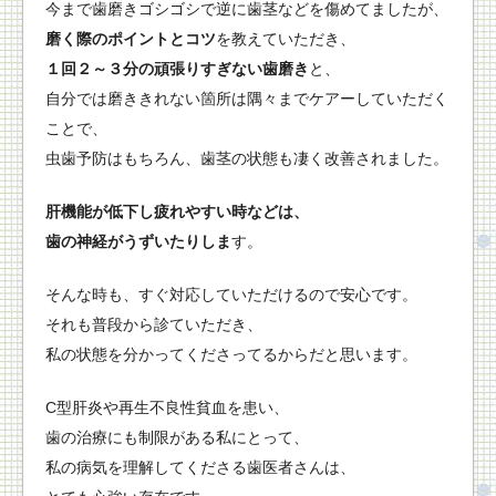
今まで歯磨きゴシゴシで逆に歯茎などを傷めてましたが、
磨く際のポイントとコツ
を教えていただき、
１回２～３分の頑張りすぎない歯磨き
と、
自分では磨ききれない箇所は隅々までケアーしていただく
ことで、
虫歯予防はもちろん、歯茎の状態も凄く改善されました。
肝機能が低下し疲れやすい時などは、
歯の神経がうずいたりしま
す。
そんな時も、すぐ対応していただけるので安心です。
それも普段から診ていただき、
私の状態を分かってくださってるからだと思います。
C型肝炎や再生不良性貧血を患い、
歯の治療にも制限がある私にとって、
私の病気を理解してくださる歯医者さんは、