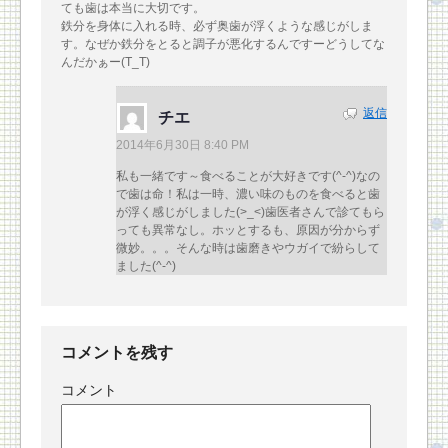
ても歯は本当に大切です。
鉄分を身体に入れる時、必ず奥歯が浮くような感じがしま
す。なぜか鉄分をとると調子が悪化するんですーどうしてな
んだかぁー(T_T)
返信
チエ
2014年6月30日 8:40 PM
私も一緒です～食べることが大好きです(^-^)なの
で歯は命！私は一時、濃い味のものを食べると歯
が浮く感じがしました(>_<)歯医者さんで診てもら
っても異常なし。ホッとするも、原因が分からず
微妙。。。そんな時は歯磨きやウガイで紛らして
ました(^-^)
コメントを残す
コメント