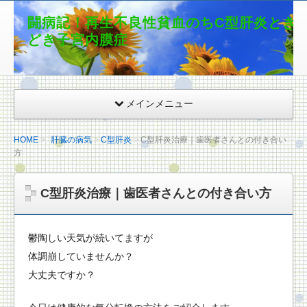
闘病記！再生不良性貧血のちC型肝炎とき
どき子宮内膜症
メインメニュー
HOME
肝臓の病気
C型肝炎
C型肝炎治療｜歯医者さんとの付き合い
方
C型肝炎治療｜歯医者さんとの付き合い方
鬱陶しい天気が続いてますが
体調崩していませんか？
大丈夫ですか？