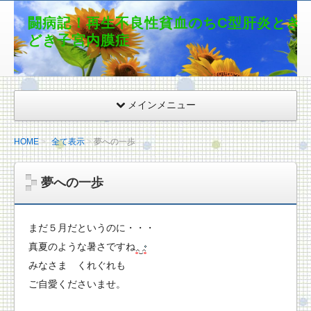
闘病記！再生不良性貧血のちC型肝炎とき
どき子宮内膜症
メインメニュー
HOME
全て表示
夢への一歩
夢への一歩
まだ５月だというのに・・・
真夏のような暑さですね
みなさま くれぐれも
ご自愛くださいませ。