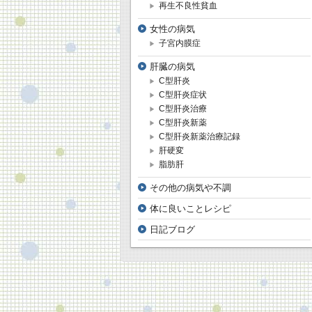
再生不良性貧血
女性の病気
子宮内膜症
肝臓の病気
C型肝炎
C型肝炎症状
C型肝炎治療
C型肝炎新薬
C型肝炎新薬治療記録
肝硬変
脂肪肝
その他の病気や不調
体に良いことレシピ
日記ブログ