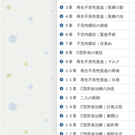
３章 再生不良性貧血｜医療の影
４章 再生不良性貧血｜医療の光
５章 子宮内膜症の発覚
６章 子宮内膜症｜緊急手術
７章 子宮内膜症｜目覚め
８章 C型肝炎の発症
９章 再生不良性貧血｜マルク
１０章 再生不良性貧血の再発
１１章 再生不良性貧血｜出発
１２章 C型肝炎治療の決意
１３章 二人の医師
１４章 C型肝炎治療｜計画入院
１５章 C型肝炎治療｜幕開け
１６章 C型肝炎治療｜副作用
１７章 C型肝炎治療｜病院生活