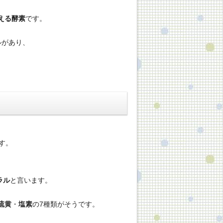
える酵素
です。
ルがあり、
す。
ラル
と言います。
硫黄
・
塩素
の7種類がそうです。