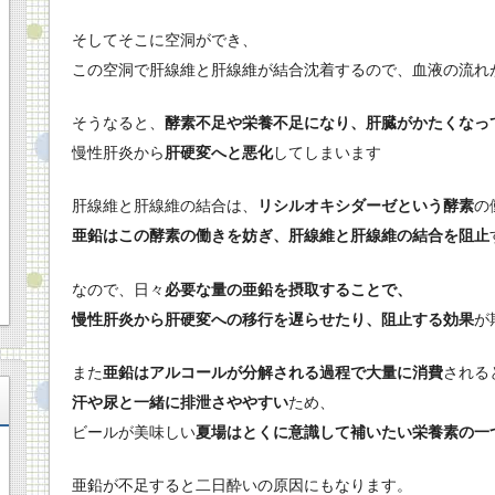
そしてそこに空洞ができ、
この空洞で肝線維と肝線維が結合沈着するので、血液の流れ
そうなると、
酵素不足や栄養不足になり、肝臓がかたくなっ
慢性肝炎から
肝硬変へと悪化
してしまいます
肝線維と肝線維の結合は、
リシルオキシダーゼという酵素
の
亜鉛はこの酵素の働きを妨ぎ、肝線維と肝線維の結合を阻止
なので、日々
必要な量の亜鉛を摂取することで、
慢性肝炎から肝硬変への移行を遅らせたり、
阻止する効果
が
また
亜鉛はアルコールが分解される過程で大量に消費
される
汗や尿と一緒に排泄さややすい
ため、
ビールが美味しい
夏場はとくに意識して補いたい栄養素の一
亜鉛が不足すると二日酔いの原因にもなります。