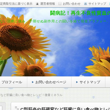
定商取引法に基づく表示
運営者情報
お問い合わせ
サイトマップ
闘病記！再生不良性貧血
ない治療に挑み、予期せぬ副作用との闘いを経て現在アラフォー
プロフィール
お問い合わせページ
サイトマップ
変など肝臓に良い食べ物とレシピ！微量ミネラル
C型肝炎や肝硬変など肝臓に良い食べ物とレ