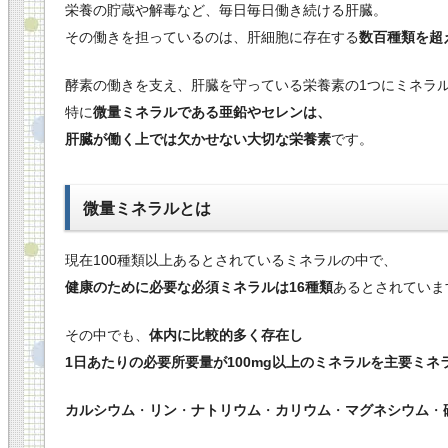
栄養の貯蔵や解毒など、毎日毎日働き続ける肝臓。
その働きを担っているのは、肝細胞に存在する
数百種類を超
酵素の働きを支え、肝臓を守っている栄養素の1つにミネラ
特に
微量ミネラルである亜鉛やセレンは、
肝臓が働く上では欠かせない大切な栄養素
です。
微量ミネラルとは
現在100種類以上あるとされているミネラルの中で、
健康のために必要な必須ミネラルは16種類
あるとされていま
その中でも、
体内に比較的多く存在し
1日あたりの必要所要量が100mg以上のミネラルを主要ミネ
カルシウム
・
リン
・
ナトリウム
・
カリウム
・
マグネシウム
・