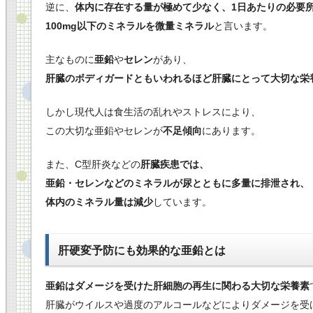
逆に、
体内に存在する量が極めて少なく、1日あたりの必要
100mg以下のミネラルを微量ミネラル
と言います。
主なものに
亜鉛
や
セレン
があり、
肝臓のボディガードともいわれるほど肝臓にとって大切な栄
しかし現代人は食生活の乱れやストレスにより、
この大切な亜鉛やセレンが
不足傾向
にあります。
また、C型肝炎などの
肝臓疾患では、
亜鉛・セレンなどのミネラルが尿とともに多量に排泄され、
体内のミネラル量は減少
しています。
肝硬変予防にも効果的な亜鉛とは
亜鉛はダメージを受けた肝細胞の再生に関わる大切な栄養素
肝臓がウイルスや過度のアルコールなどによりダメージを受