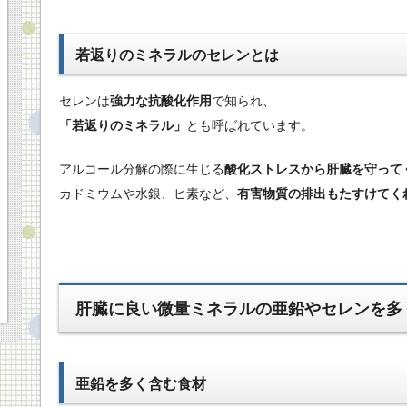
若返りのミネラルのセレンとは
セレンは
強力な抗酸化作用
で知られ、
「若返りのミネラル」
とも呼ばれています。
アルコール分解の際に生じる
酸化ストレスから肝臓を守って
カドミウムや水銀、ヒ素など、
有害物質の排出もたすけてく
肝臓に良い微量ミネラルの亜鉛やセレンを多
亜鉛を多く含む食材