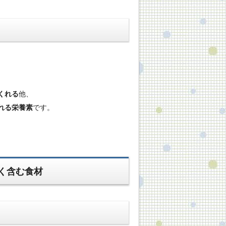
くれる
他、
れる栄養素
です。
く含む食材