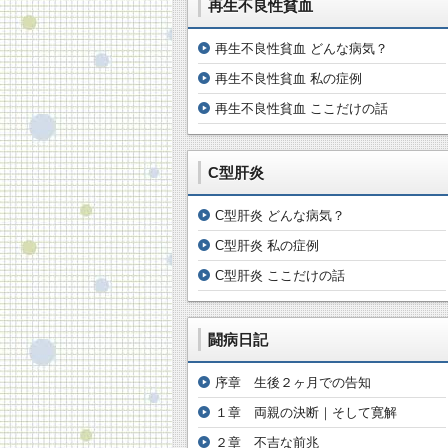
再生不良性貧血
再生不良性貧血 どんな病気？
再生不良性貧血 私の症例
再生不良性貧血 ここだけの話
C型肝炎
C型肝炎 どんな病気？
C型肝炎 私の症例
C型肝炎 ここだけの話
闘病日記
序章 生後２ヶ月での告知
１章 両親の決断｜そして寛解
２章 不吉な前兆