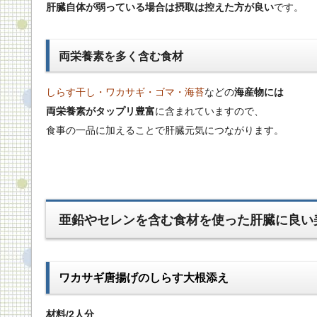
肝臓自体が弱っている場合は摂取は控えた方が良い
です。
両栄養素を多く含む食材
しらす干し・ワカサギ・ゴマ・海苔
などの
海産物には
両栄養素がタップリ豊富
に含まれていますので、
食事の一品に加えることで肝臓元気につながります。
亜鉛やセレンを含む食材を使った肝臓に良い
ワカサギ唐揚げのしらす大根添え
材料/2人分