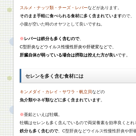
スルメ・
ナッツ類・
チーズ・
レバー
などがあります。
そのまま手軽に食べられる食材に多く含まれています
ので、
小腹が空いた時のオヤツとして良いですね。
※
レバーは鉄分も多く含むので
、
C型肝炎などウイルス性慢性肝炎や肝硬変などで、
肝臓自体が弱っている場合は摂取は控えた方が良い
です。
セレンを多く含む食材には
キンメダイ・カレイ・サワラ・帆立貝
などの
魚介類やネギ類などに多く含まれています
。
※
亜鉛といえば牡蠣。
牡蠣はセレンも多く含んでいるので両栄養素を効率良くとれ
鉄分も多く含むので
、C型肝炎などウイルス性慢性肝炎や肝