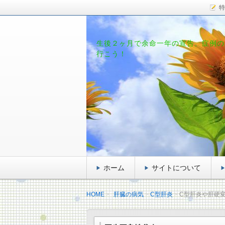
特
生後２ヶ月で余命一年の宣告。症例の
行こう！
ホーム
サイトについて
HOME
肝臓の病気
C型肝炎
C型肝炎や肝硬