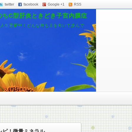
twitter
facebook
Google +1
RSS
のちC型肝炎ときどき子宮内膜症
、人生更新中！どんな時も上を向いて歩んで
シピ！微量ミネラル