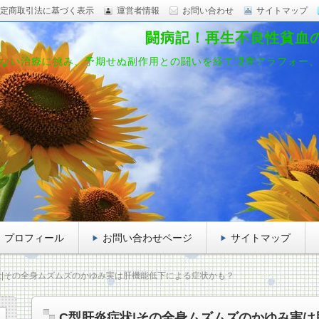
定商取引法に基づく表示
運営者情報
お問い合わせ
サイトマップ
闘病記！再生不良性貧血
ない治療に挑み、予期せぬ副作用との闘いを経て現在アラフォー
プロフィール
お問い合わせページ
サイトマップ
状|その全身ムズムズのかゆみ実は肝機能低下による症状かも？
C型肝炎症状|その全身ムズムズのかゆみ実