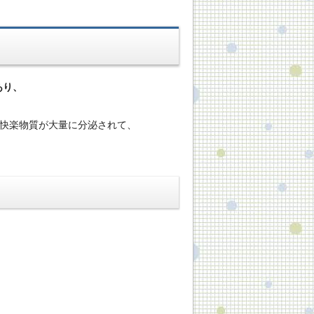
あり、
う快楽物質が大量に分泌されて、
。