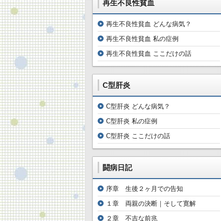
再生不良性貧血
再生不良性貧血 どんな病気？
再生不良性貧血 私の症例
再生不良性貧血 ここだけの話
C型肝炎
C型肝炎 どんな病気？
C型肝炎 私の症例
C型肝炎 ここだけの話
闘病日記
序章 生後２ヶ月での告知
１章 両親の決断｜そして寛解
２章 不吉な前兆