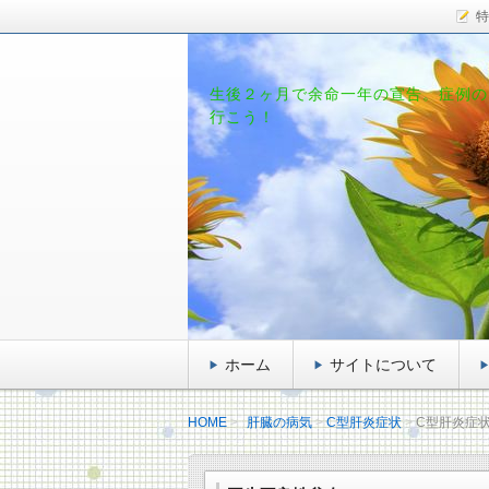
特
生後２ヶ月で余命一年の宣告。症例の
行こう！
ホーム
サイトについて
HOME
肝臓の病気
C型肝炎症状
C型肝炎症