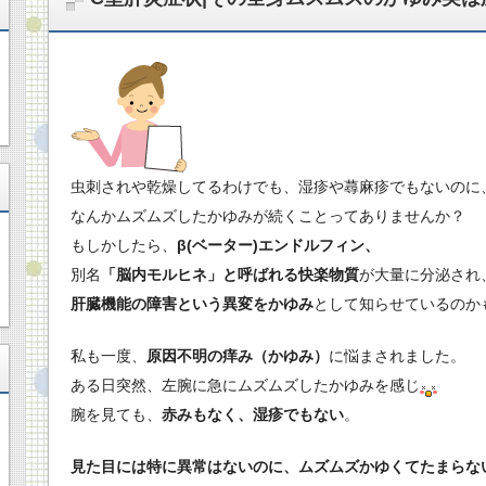
虫刺されや乾燥してるわけでも、湿疹や蕁麻疹でもないのに
なんかムズムズしたかゆみが続くことってありませんか？
もしかしたら、
β(ベーター)エンドルフィン、
別名
「脳内モルヒネ」と呼ばれる快楽物質
が大量に分泌され
肝臓機能の障害という異変をかゆみ
として知らせているのか
私も一度、
原因不明の痒み（かゆみ）
に悩まされました。
ある日突然、左腕に急にムズムズしたかゆみを感じ
腕を見ても、
赤みもなく、湿疹でもない
。
見た目には特に異常はないのに、ムズムズかゆくてたまらな