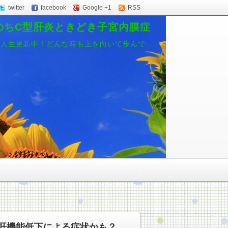
twitter
facebook
Google +1
RSS
のちC型肝炎ときどき子宮内膜症
、人生更新中！どんな時も上を向いて歩んで
は肝機能低下による症状かも？