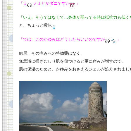
「え
ノミとかダニですか
」
「いえ、そうではなくて…身体が弱ってる時は抵抗力も低く
と、ちょっと曖昧
「では、このかゆみはどうしたらいいのですか
」
結局、その痒みへの特効薬はなく、
無意識に掻きむしり肌を傷つけると更に痒みが増すので、
肌の保湿のためと、かゆみをおさえるジェルが処方されまし