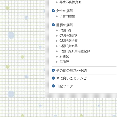
再生不良性貧血
女性の病気
子宮内膜症
肝臓の病気
C型肝炎
C型肝炎症状
C型肝炎治療
C型肝炎新薬
C型肝炎新薬治療記録
肝硬変
脂肪肝
その他の病気や不調
体に良いことレシピ
日記ブログ