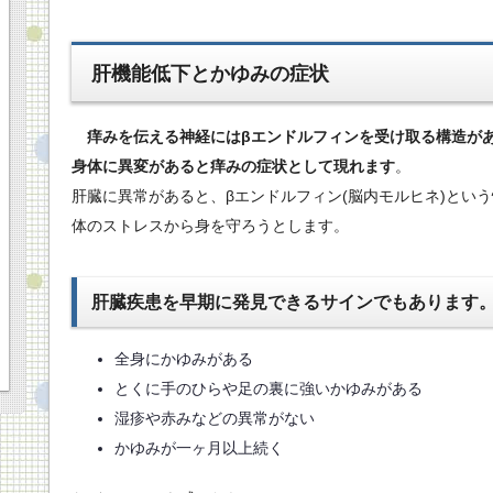
肝機能低下とかゆみの症状
痒みを伝える神経にはβエンドルフィンを受け取る構造が
身体に異変があると痒みの症状として現れます
。
肝臓に異常があると、βエンドルフィン(脳内モルヒネ)とい
体のストレスから身を守ろうとします。
肝臓疾患を早期に発見できるサインでもあります
全身にかゆみがある
とくに手のひらや足の裏に強いかゆみがある
湿疹や赤みなどの異常がない
かゆみが一ヶ月以上続く