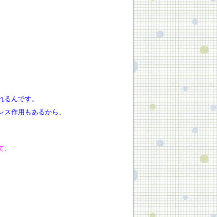
」
れるんです。
レス作用もあるから、
て、