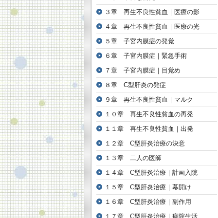
３章 再生不良性貧血｜医療の影
４章 再生不良性貧血｜医療の光
５章 子宮内膜症の発覚
６章 子宮内膜症｜緊急手術
７章 子宮内膜症｜目覚め
８章 C型肝炎の発症
９章 再生不良性貧血｜マルク
１０章 再生不良性貧血の再発
１１章 再生不良性貧血｜出発
１２章 C型肝炎治療の決意
１３章 二人の医師
１４章 C型肝炎治療｜計画入院
１５章 C型肝炎治療｜幕開け
１６章 C型肝炎治療｜副作用
１７章 C型肝炎治療｜病院生活