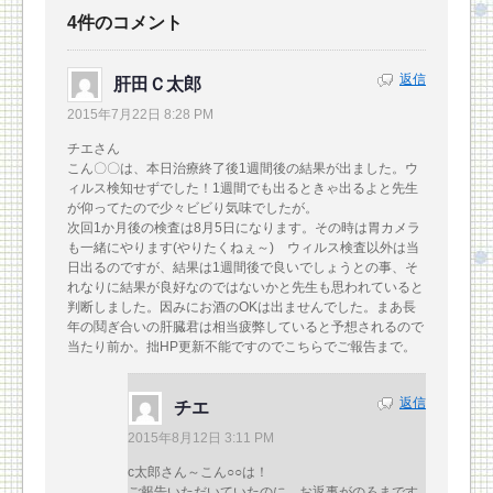
4件のコメント
返信
肝田Ｃ太郎
2015年7月22日 8:28 PM
チエさん
こん〇〇は、本日治療終了後1週間後の結果が出ました。ウ
ィルス検知せずでした！1週間でも出るときゃ出るよと先生
が仰ってたので少々ビビり気味でしたが。
次回1か月後の検査は8月5日になります。その時は胃カメラ
も一緒にやります(やりたくねぇ～) ウィルス検査以外は当
日出るのですが、結果は1週間後で良いでしょうとの事、そ
れなりに結果が良好なのではないかと先生も思われていると
判断しました。因みにお酒のOKは出ませんでした。まあ長
年の鬩ぎ合いの肝臓君は相当疲弊していると予想されるので
当たり前か。拙HP更新不能ですのでこちらでご報告まで。
返信
チエ
2015年8月12日 3:11 PM
c太郎さん～こん○○は！
ご報告いただいていたのに、お返事がのろまです