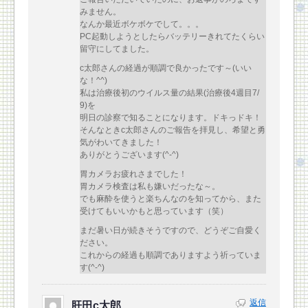
みません。
なんか最近ボケボケでして。。。
PC起動しようとしたらバッテリーきれてたくらい
留守にしてました。
c太郎さんの経過が順調で良かったです～(いい
な！^^)
私は治療後初のウイルス量の結果(治療後4週目7/
9)を
明日の診察で知ることになります。ドキっドキ！
そんなときc太郎さんのご報告を拝見し、希望と勇
気がわいてきました！
ありがとうございます(^-^)
胃カメラお疲れさまでした！
胃カメラ検査は私も嫌いだったな～。
でも麻酔を使うと楽ちんなのを知ってから、また
受けてもいいかもと思っています（笑）
まだ暑い日が続きそうですので、どうぞご自愛く
ださい。
これからの経過も順調でありますよう祈っていま
す(^-^)
返信
肝田c太郎