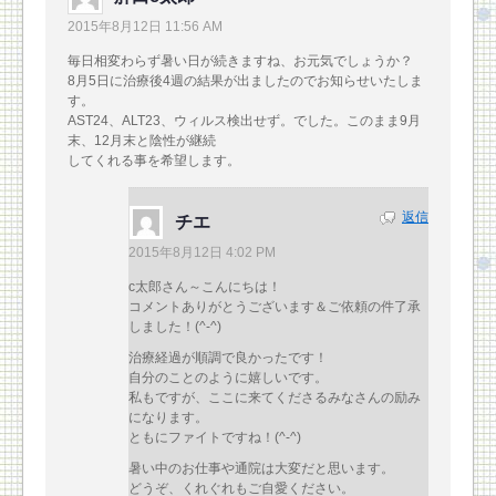
2015年8月12日 11:56 AM
毎日相変わらず暑い日が続きますね、お元気でしょうか？
8月5日に治療後4週の結果が出ましたのでお知らせいたしま
す。
AST24、ALT23、ウィルス検出せず。でした。このまま9月
末、12月末と陰性が継続
してくれる事を希望します。
返信
チエ
2015年8月12日 4:02 PM
c太郎さん～こんにちは！
コメントありがとうございます＆ご依頼の件了承
しました！(^-^)
治療経過が順調で良かったです！
自分のことのように嬉しいです。
私もですが、ここに来てくださるみなさんの励み
になります。
ともにファイトですね！(^-^)
暑い中のお仕事や通院は大変だと思います。
どうぞ、くれぐれもご自愛ください。