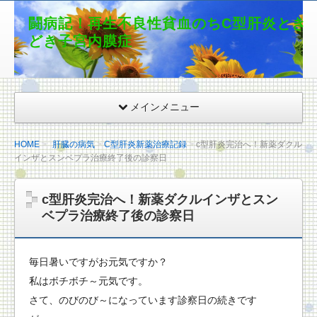
闘病記！再生不良性貧血のちC型肝炎とき
どき子宮内膜症
メインメニュー
HOME
肝臓の病気
C型肝炎新薬治療記録
c型肝炎完治へ！新薬ダクル
インザとスンベプラ治療終了後の診察日
c型肝炎完治へ！新薬ダクルインザとスン
ベプラ治療終了後の診察日
毎日暑いですがお元気ですか？
私はボチボチ～元気です。
さて、のびのび～になっています診察日の続きです