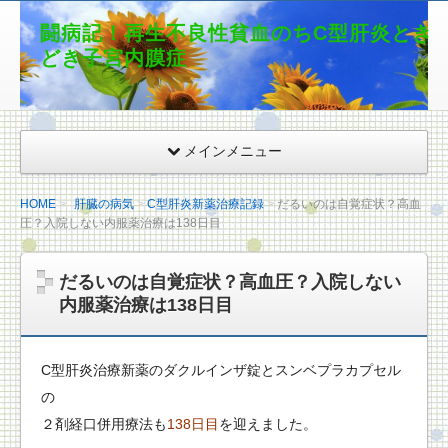
闘病記！再生不良性貧血のちC型肝炎とき
どき子宮内膜症
メインメニュー
HOME
肝臓の病気
C型肝炎新薬治療記録
だるいのは自覚症状？高血
圧？入院しない内服薬治療は138日目
だるいのは自覚症状？高血圧？入院しない
内服薬治療は138日目
C型肝炎治療新薬のダクルインザ錠とスンベプラカプセル
の
２剤経口併用療法も
138日目
を迎えました。