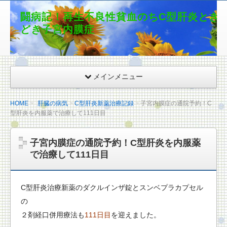
闘病記！再生不良性貧血のちC型肝炎とき
どき子宮内膜症
メインメニュー
HOME
肝臓の病気
C型肝炎新薬治療記録
子宮内膜症の通院予約！C
型肝炎を内服薬で治療して111日目
子宮内膜症の通院予約！C型肝炎を内服薬
で治療して111日目
C型肝炎治療新薬のダクルインザ錠とスンベプラカプセル
の
２剤経口併用療法も
111日目
を迎えました。