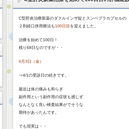
C型肝炎治療新薬のダクルインザ錠とスンベプラカプセルの
２剤経口併用療法も
100日目
を迎えました。
治療を始めて100日！
残り68日なのですが・・
4月3日（金）
⇒4/1の受診日の続きです。
最近は体の痛みも和らぎ
副作用という副作用の症状も感じず
なんとなく良い検査結果がでそうな
期待があったんです。
でも現実は・・