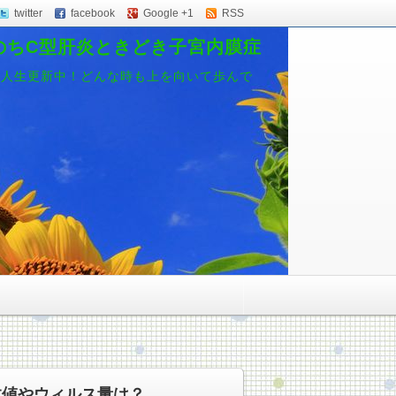
twitter
facebook
Google +1
RSS
のちC型肝炎ときどき子宮内膜症
、人生更新中！どんな時も上を向いて歩んで
数値やウィルス量は？