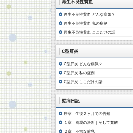
再生不良性貧血
再生不良性貧血 どんな病気？
再生不良性貧血 私の症例
再生不良性貧血 ここだけの話
C型肝炎
C型肝炎 どんな病気？
C型肝炎 私の症例
C型肝炎 ここだけの話
闘病日記
序章 生後２ヶ月での告知
１章 両親の決断｜そして寛解
２章 不吉な前兆