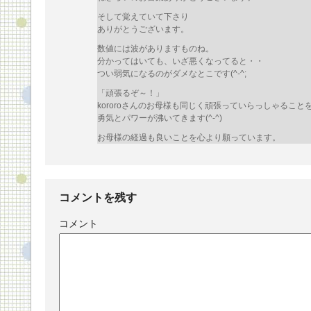
そして覚えていて下さり
ありがとうございます。
数値には波がありますものね。
分かってはいても、いざ悪くなってると・・
つい弱気になるのがダメなとこです(^-^;
「頑張るぞ～！」
kororoさんのお母様も同じく頑張っていらっしゃること
勇気とパワーが沸いてきます(^-^)
お母様の経過も良いことを心より願っています。
コメントを残す
コメント