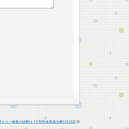
波エコー検査の診断は？C型肝炎新薬治療101日目