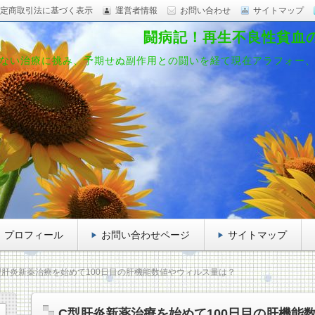
定商取引法に基づく表示
運営者情報
お問い合わせ
サイトマップ
闘病記！再生不良性貧血
ない治療に挑み、予期せぬ副作用との闘いを経て現在アラフォー
プロフィール
お問い合わせページ
サイトマップ
型肝炎新薬治療を始めて100日目の肝機能数値やウィルス量は？
C型肝炎新薬治療を始めて100日目の肝機能