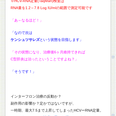
※HCV-RNA定量(TaqMan)検査は
RNA量を1.2～7.8 Log IU/mlの範囲で測定可能です
「あ～なるほど！」
「なので次は
ケンシュツサレズ
という状態を目指します」
「その状態になり、治療後6ヶ月維持できれば
C型肝炎は治ったということですよね？」
「そうです！」
インターフロン治療の反動か？
副作用の影響か？定かではないですが、
一時期、最大7.5まで上昇してしまったHCVーRNA定量。