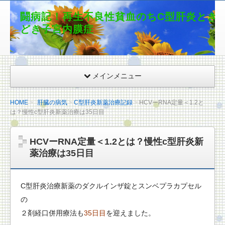
闘病記！再生不良性貧血のちC型肝炎とき
どき子宮内膜症
メインメニュー
HOME
肝臓の病気
C型肝炎新薬治療記録
HCVーRNA定量＜1.2と
は？慢性c型肝炎新薬治療は35日目
HCVーRNA定量＜1.2とは？慢性c型肝炎新
薬治療は35日目
C型肝炎治療新薬のダクルインザ錠とスンベプラカプセル
の
２剤経口併用療法も
35日目
を迎えました。