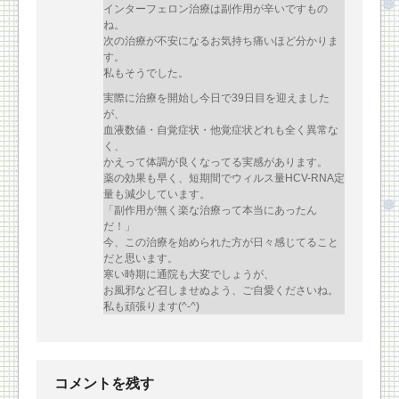
インターフェロン治療は副作用が辛いですもの
ね。
次の治療が不安になるお気持ち痛いほど分かりま
す。
私もそうでした。
実際に治療を開始し今日で39日目を迎えました
が、
血液数値・自覚症状・他覚症状どれも全く異常な
く、
かえって体調が良くなってる実感があります。
薬の効果も早く、短期間でウィルス量HCV-RNA定
量も減少しています。
「副作用が無く楽な治療って本当にあったん
だ！」
今、この治療を始められた方が日々感じてること
だと思います。
寒い時期に通院も大変でしょうが、
お風邪など召しませぬよう、ご自愛くださいね。
私も頑張ります(^-^)
コメントを残す