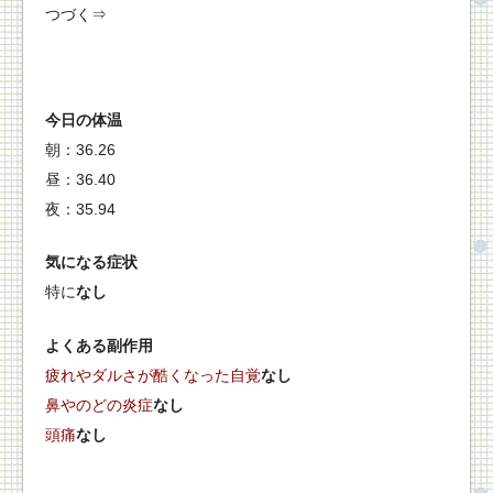
つづく⇒
今日の体温
朝：36.26
昼：36.40
夜：35.94
気になる症状
特に
なし
よくある副作用
疲れやダルさが酷くなった自覚
なし
鼻やのどの炎症
なし
頭痛
なし