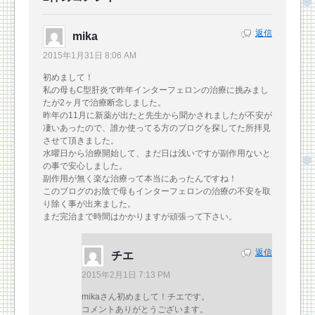
返信
mika
2015年1月31日 8:06 AM
初めまして！
私の母もC型肝炎で昨年インターフェロンの治療に挑みまし
たが2ヶ月で治療断念しました。
昨年の11月に新薬が出たと先生から聞かされましたが不安が
凄いあったので、誰か使ってる方のブログを探してた所拝見
させて頂きました。
水曜日から治療開始して、まだ日は浅いですが副作用ないと
の事で安心しました。
副作用が無く楽な治療って本当にあったんですね！
このブログのお陰で母もインターフェロンの治療の不安を取
り除く事が出来ました。
まだ完治まで時間はかかりますが頑張って下さい。
返信
チエ
2015年2月1日 7:13 PM
mikaさん初めまして！チエです。
コメントありがとうございます。