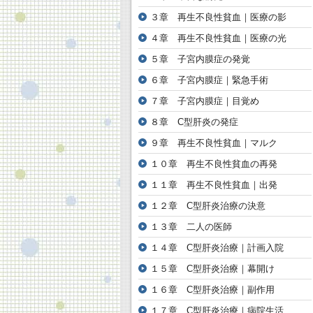
３章 再生不良性貧血｜医療の影
４章 再生不良性貧血｜医療の光
５章 子宮内膜症の発覚
６章 子宮内膜症｜緊急手術
７章 子宮内膜症｜目覚め
８章 C型肝炎の発症
９章 再生不良性貧血｜マルク
１０章 再生不良性貧血の再発
１１章 再生不良性貧血｜出発
１２章 C型肝炎治療の決意
１３章 二人の医師
１４章 C型肝炎治療｜計画入院
１５章 C型肝炎治療｜幕開け
１６章 C型肝炎治療｜副作用
１７章 C型肝炎治療｜病院生活