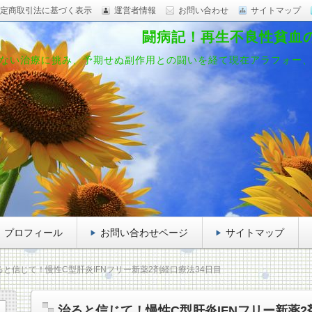
定商取引法に基づく表示
運営者情報
お問い合わせ
サイトマップ
闘病記！再生不良性貧血
ない治療に挑み、予期せぬ副作用との闘いを経て現在アラフォー
プロフィール
お問い合わせページ
サイトマップ
ると信じて！慢性C型肝炎IFNフリー新薬2剤経口療法34日目
治ると信じて！慢性C型肝炎IFNフリー新薬2