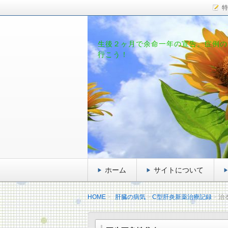
特
生後２ヶ月で余命一年の宣告。症例の
行こう！
ホーム
サイトについて
HOME
肝臓の病気
C型肝炎新薬治療記録
治