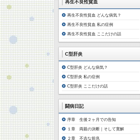
再生不良性貧血
再生不良性貧血 どんな病気？
再生不良性貧血 私の症例
再生不良性貧血 ここだけの話
C型肝炎
C型肝炎 どんな病気？
C型肝炎 私の症例
C型肝炎 ここだけの話
闘病日記
序章 生後２ヶ月での告知
１章 両親の決断｜そして寛解
２章 不吉な前兆