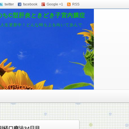
twitter
facebook
Google +1
RSS
のちC型肝炎ときどき子宮内膜症
、人生更新中！どんな時も上を向いて歩んで
剤経口療法34日目