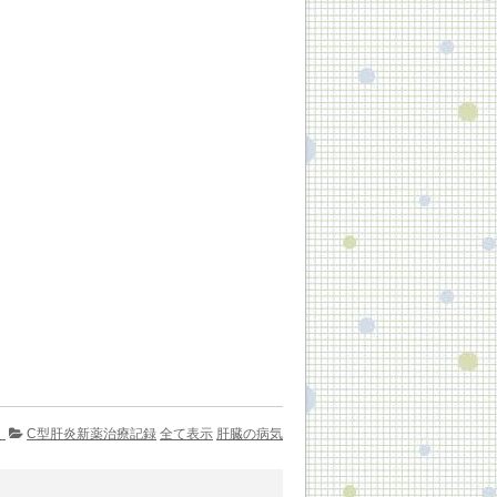
。
C型肝炎新薬治療記録
全て表示
肝臓の病気