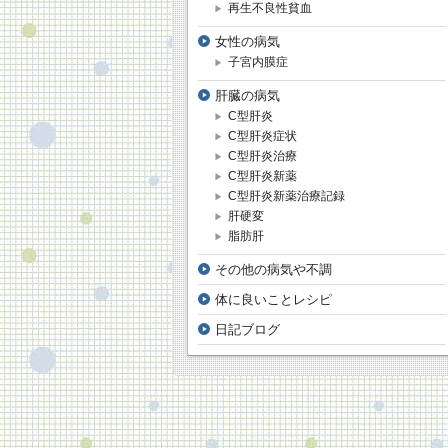
再生不良性貧血
女性の病気
子宮内膜症
肝臓の病気
C型肝炎
C型肝炎症状
C型肝炎治療
C型肝炎新薬
C型肝炎新薬治療記録
肝硬変
脂肪肝
その他の病気や不調
体に良いことレシピ
日記ブログ