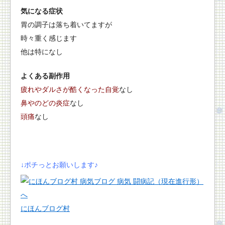
気になる症状
胃の調子は落ち着いてますが
時々重く感じます
他は特になし
よくある副作用
疲れやダルさが酷くなった自覚
なし
鼻やのどの炎症
なし
頭痛
なし
↓ポチっとお願いします♪
にほんブログ村