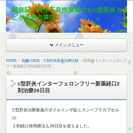
闘病記！再生不良性貧血のちC型肝炎とき
どき子宮内膜症
メインメニュー
HOME
肝臓の病気
C型肝炎新薬治療記録
c型肝炎インターフェロンフ
リー新薬経口2剤治療26日目
c型肝炎インターフェロンフリー新薬経口2
剤治療26日目
C型肝炎治療新薬のダクルインザ錠とスンベプラカプセル
の
２剤経口併用療法も26日目を迎えました。