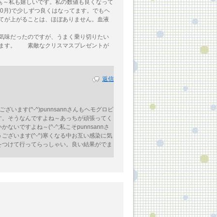
ぁ～私も嬉しいです。私の数値も良くなって
(10月)で少しずつ良くはなってます。でもヘ
てが上がることは、ほぼありません。血液
気味だったのですが、うまく乗り切りたい
います。 素敵なクリスマスプレゼントが
返信
います(^-^)punnsannさんもヘモグロビ
す。そうなんですよね～あっちが頑張ってく
ですよね～(^-^;私こそpunnsannさ
ざいます(^-^)寒くなる中お互い感染に気
をつけて行ってらっしゃい。良い結果がでま