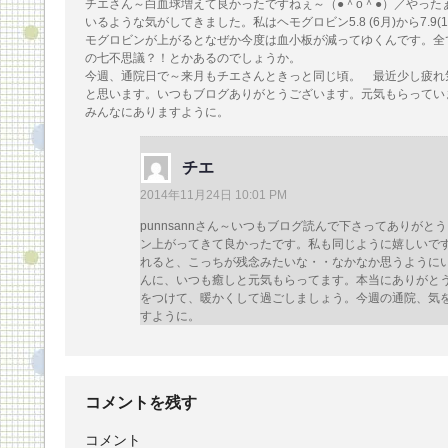
チエさん～白血球増えて良かったですねぇ～（●＾o＾●）／やった
いるような気がしてきました。私はヘモグロビン5.8 (6月)から7.9
モグロビンが上がるとなぜか今度は血小板が減ってゆくんです。全
の七不思議？！とかあるのでしょうか。
今週、通院日で～来月もチエさんときっと同じ頃。 最近少し疲れ
と思います。いつもブログありがとうございます。元気もらって
みんなにありますように。
チエ
2014年11月24日 10:01 PM
punnsannさん～いつもブログ読んで下さってありがとうござ
ン上がってきて良かったです。私も同じように嬉しいで
れると、こっちが残念みたいな・・なかなか思うようにいかない
んに、いつも癒しと元気もらってます。本当にありがとうご
をつけて、暖かくして過ごしましょう。今週の通院、気
すように。
コメントを残す
コメント