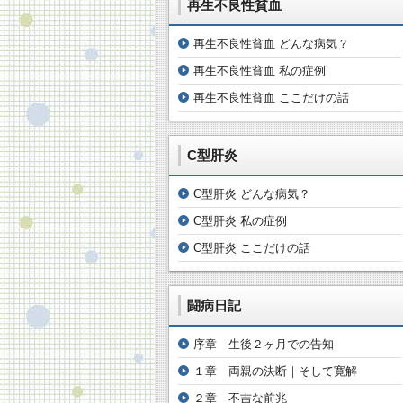
再生不良性貧血
再生不良性貧血 どんな病気？
再生不良性貧血 私の症例
再生不良性貧血 ここだけの話
C型肝炎
C型肝炎 どんな病気？
C型肝炎 私の症例
C型肝炎 ここだけの話
闘病日記
序章 生後２ヶ月での告知
１章 両親の決断｜そして寛解
２章 不吉な前兆