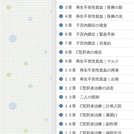
３章 再生不良性貧血｜医療の影
４章 再生不良性貧血｜医療の光
５章 子宮内膜症の発覚
６章 子宮内膜症｜緊急手術
７章 子宮内膜症｜目覚め
８章 C型肝炎の発症
９章 再生不良性貧血｜マルク
１０章 再生不良性貧血の再発
１１章 再生不良性貧血｜出発
１２章 C型肝炎治療の決意
１３章 二人の医師
１４章 C型肝炎治療｜計画入院
１５章 C型肝炎治療｜幕開け
１６章 C型肝炎治療｜副作用
１７章 C型肝炎治療｜病院生活