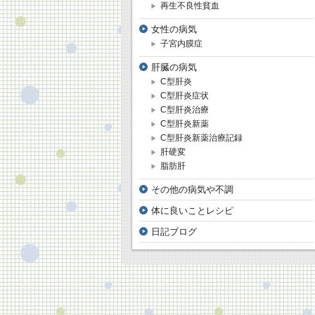
再生不良性貧血
女性の病気
子宮内膜症
肝臓の病気
C型肝炎
C型肝炎症状
C型肝炎治療
C型肝炎新薬
C型肝炎新薬治療記録
肝硬変
脂肪肝
その他の病気や不調
体に良いことレシピ
日記ブログ