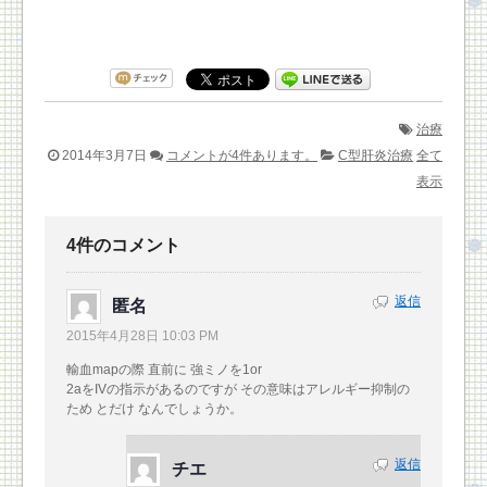
治療
2014年3月7日
コメントが4件あります。
C型肝炎治療
全て
表示
4件のコメント
返信
匿名
2015年4月28日 10:03 PM
輸血mapの際 直前に 強ミノを1or
2aをIVの指示があるのですが その意味はアレルギー抑制の
ため とだけ なんでしょうか。
返信
チエ