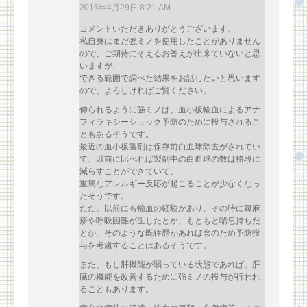
2015年4月29日 8:21 AM
コメントいただきありがとうございます。
私自身はまだ強ミノを使用したことがありません
ので、ご期待にそえるお答えが出来ていないと思
いますが、
できる範囲で調べた結果をお話したいと思います
ので、よろしければご覧ください。
仰られるように強ミノは、血小板輸血によるアナ
フィラキシーショック予防のために投与されるこ
ともあるそうです。
最近の血小板製剤は保存前白血球除去がされてい
て、以前に比べれば製剤中の白血球の数は格段に
減らすことができていて、
重篤なアレルギー反応が起こることが少なくなっ
たそうです。
ただ、以前にも輸血の経験があり、その時に蕁麻
疹や呼吸困難が生じたとか、もともと喘息持ちだ
とか、そのような既往歴があれば念のため予防投
与を考慮することはあるそうです。
また、もし肝機能が弱っている状態であれば、肝
臓の機能を改善するために強ミノの投与が行われ
ることもあります。