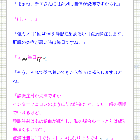
「まぁね。チエさんには針刺し自体が恐怖ですからね」
「はい…。」
「強ミノは1回40mlを静脈注射あるいは点滴静注します。
肝臓の炎症が悪い時は毎日ですね。」
「え
毎日
」
「そう。それで落ち着いてきたら徐々に減らしますけど
ね」
「静脈注射か点滴ですか…
インターフェロンのように筋肉注射だと、まだ一瞬の我慢
でいけるけど、
静脈注射はあの逆血が嫌だし、私の場合ルートとりは成功
率凄く低いので、
点滴は週に1日でもストレスになりそうです
」