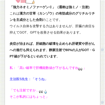
「強力ネオミノファーゲンＣ」（通称は強ミノ・注射)
これは
漢方の甘草（カンゾウ）の有効成分のグリチルリチ
ンを主成分とした合剤
のことです。
ウイルス自体を攻撃する力はありませんが、肝臓の炎症を
抑えてGOT、GPTを改善させる効果があります。
炎症が治まれば、肝細胞の破壊を止められ肝硬変や肝がん
への進行も抑えられます
。
静脈注射で80%の人がGOT・G
PT値が下がるといわれています
。
私：「高い確率で肝機能数値が下がるんですね
」
主治医S先生：「そうね」
「でも注射ですか…
そこが私的にはちょっと」