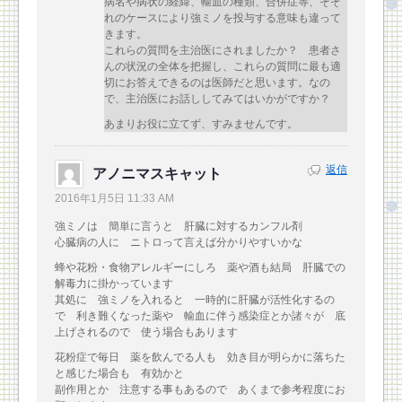
病名や病状の経緯、輸血の種類、合併症等、そぞ
れのケースにより強ミノを投与する意味も違って
きます。
これらの質問を主治医にされましたか？ 患者さ
んの状況の全体を把握し、これらの質問に最も適
切にお答えできるのは医師だと思います。なの
で、主治医にお話ししてみてはいかがですか？
あまりお役に立てず、すみませんです。
返信
アノニマスキャット
2016年1月5日 11:33 AM
強ミノは 簡単に言うと 肝臓に対するカンフル剤
心臓病の人に ニトロって言えば分かりやすいかな
蜂や花粉・食物アレルギーにしろ 薬や酒も結局 肝臓での
解毒力に掛かっています
其処に 強ミノを入れると 一時的に肝臓が活性化するの
で 利き難くなった薬や 輸血に伴う感染症とか諸々が 底
上げされるので 使う場合もあります
花粉症で毎日 薬を飲んでる人も 効き目が明らかに落ちた
と感じた場合も 有効かと
副作用とか 注意する事もあるので あくまで参考程度にお