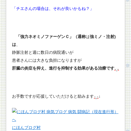
「チエさんの場合は、それが良いかもね？」
「強力ネオミノファーゲンＣ」（通称
は
強ミノ・注射)
は
、
静脈注射と週に数日の病院通いが
患者さんには大きな負担になりますが
肝臓の炎症を抑え、進行を抑制する効果がある治療です
お手数ですが応援していただけると励みます
↓
にほんブログ村