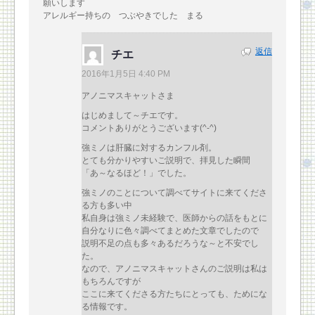
願いします
アレルギー持ちの つぶやきでした まる
返信
チエ
2016年1月5日 4:40 PM
アノニマスキャットさま
はじめまして～チエです。
コメントありがとうございます(^-^)
強ミノは肝臓に対するカンフル剤。
とても分かりやすいご説明で、拝見した瞬間
「あ～なるほど！」でした。
強ミノのことについて調べてサイトに来てくださ
る方も多い中
私自身は強ミノ未経験で、医師からの話をもとに
自分なりに色々調べてまとめた文章でしたので
説明不足の点も多々あるだろうな～と不安でし
た。
なので、アノニマスキャットさんのご説明は私は
もちろんですが
ここに来てくださる方たちにとっても、ためにな
る情報です。