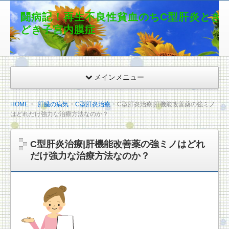
闘病記！再生不良性貧血のちC型肝炎とき
どき子宮内膜症
メインメニュー
HOME
肝臓の病気
C型肝炎治療
C型肝炎治療|肝機能改善薬の強ミノ
はどれだけ強力な治療方法なのか？
C型肝炎治療|肝機能改善薬の強ミノはどれ
だけ強力な治療方法なのか？