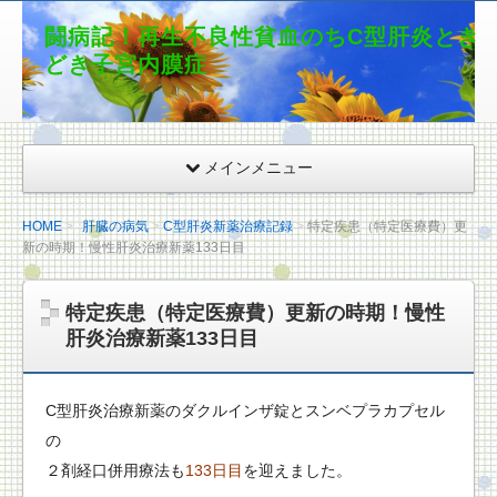
闘病記！再生不良性貧血のちC型肝炎とき
どき子宮内膜症
メインメニュー
HOME
肝臓の病気
C型肝炎新薬治療記録
特定疾患（特定医療費）更
新の時期！慢性肝炎治療新薬133日目
特定疾患（特定医療費）更新の時期！慢性
肝炎治療新薬133日目
C型肝炎治療新薬のダクルインザ錠とスンベプラカプセル
の
２剤経口併用療法も
133日目
を迎えました。