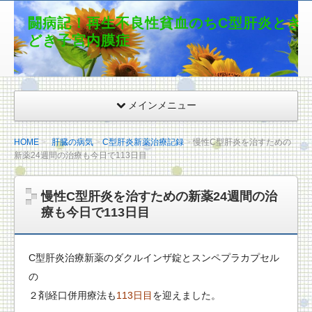
闘病記！再生不良性貧血のちC型肝炎とき
どき子宮内膜症
メインメニュー
HOME
肝臓の病気
C型肝炎新薬治療記録
慢性C型肝炎を治すための
新薬24週間の治療も今日で113日目
慢性C型肝炎を治すための新薬24週間の治
療も今日で113日目
C型肝炎治療新薬のダクルインザ錠とスンペプラカプセル
の
２剤経口併用療法も
113日目
を迎えました。