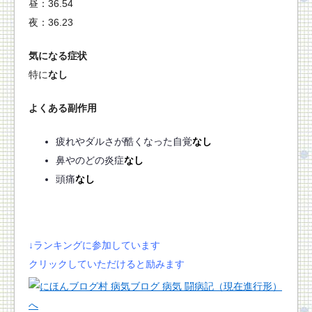
昼：36.54
夜：36.23
気になる症状
特に
なし
よくある副作用
疲れやダルさが酷くなった自覚
なし
鼻やのどの炎症
なし
頭痛
なし
↓ランキングに参加しています
クリックしていただけると励みます