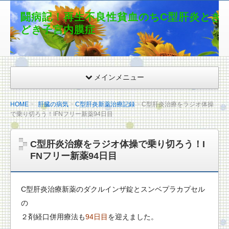
闘病記！再生不良性貧血のちC型肝炎とき
どき子宮内膜症
メインメニュー
HOME
肝臓の病気
C型肝炎新薬治療記録
C型肝炎治療をラジオ体操
で乗り切ろう！IFNフリー新薬94日目
C型肝炎治療をラジオ体操で乗り切ろう！I
FNフリー新薬94日目
C型肝炎治療新薬のダクルインザ錠とスンベプラカプセル
の
２剤経口併用療法も
94日目
を迎えました。