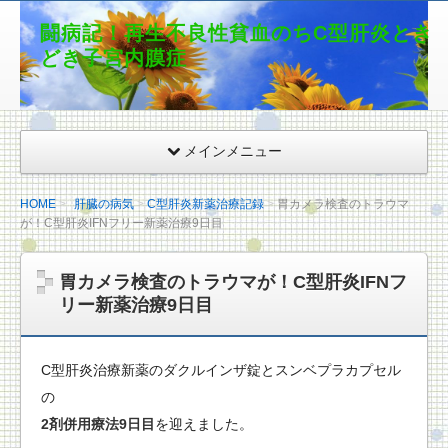
闘病記！再生不良性貧血のちC型肝炎とき
どき子宮内膜症
メインメニュー
HOME
肝臓の病気
C型肝炎新薬治療記録
胃カメラ検査のトラウマ
が！C型肝炎IFNフリー新薬治療9日目
胃カメラ検査のトラウマが！C型肝炎IFNフ
リー新薬治療9日目
C型肝炎治療新薬のダクルインザ錠とスンベプラカプセル
の
2剤併用療法9日目
を迎えました。